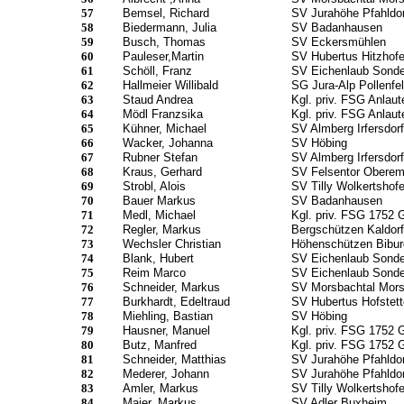
57
Bemsel, Richard
SV Jurahöhe Pfahldor
58
Biedermann, Julia
SV Badanhausen
59
Busch, Thomas
SV Eckersmühlen
60
Pauleser,Martin
SV Hubertus Hitzhofe
61
Schöll, Franz
SV Eichenlaub Sonde
62
Hallmeier Willibald
SG Jura-Alp Pollenfe
63
Staud Andrea
Kgl. priv. FSG Anlaute
64
Mödl Franzsika
Kgl. priv. FSG Anlaute
65
Kühner, Michael
SV Almberg Irfersdorf
66
Wacker, Johanna
SV Höbing
67
Rubner Stefan
SV Almberg Irfersdorf
68
Kraus, Gerhard
SV Felsentor Obere
69
Strobl, Alois
SV Tilly Wolkertshof
70
Bauer Markus
SV Badanhausen
71
Medl, Michael
Kgl. priv. FSG 1752 
72
Regler, Markus
Bergschützen Kaldorf
73
Wechsler Christian
Höhenschützen Bibur
74
Blank, Hubert
SV Eichenlaub Sonde
75
Reim Marco
SV Eichenlaub Sonde
76
Schneider, Markus
SV Morsbachtal Mor
77
Burkhardt, Edeltraud
SV Hubertus Hofstet
78
Miehling, Bastian
SV Höbing
79
Hausner, Manuel
Kgl. priv. FSG 1752 
80
Butz, Manfred
Kgl. priv. FSG 1752 
81
Schneider, Matthias
SV Jurahöhe Pfahldor
82
Mederer, Johann
SV Jurahöhe Pfahldor
83
Amler, Markus
SV Tilly Wolkertshof
84
Maier, Markus
SV Adler Buxheim