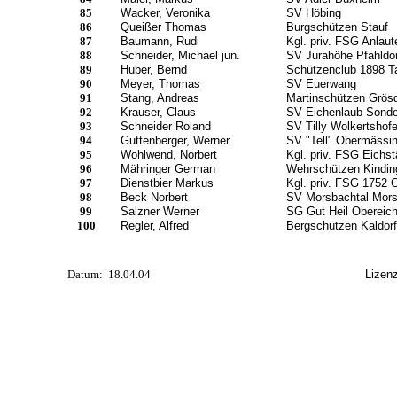
85
Wacker, Veronika
SV Höbing
86
Queißer Thomas
Burgschützen Stauf
87
Baumann, Rudi
Kgl. priv. FSG Anlaute
88
Schneider, Michael jun.
SV Jurahöhe Pfahldor
89
Huber, Bernd
Schützenclub 1898 Ta
90
Meyer, Thomas
SV Euerwang
91
Stang, Andreas
Martinschützen Grösd
92
Krauser, Claus
SV Eichenlaub Sonde
93
Schneider Roland
SV Tilly Wolkertshof
94
Guttenberger, Werner
SV "Tell" Obermässi
95
Wohlwend, Norbert
Kgl. priv. FSG Eichst
96
Mähringer German
Wehrschützen Kindin
97
Dienstbier Markus
Kgl. priv. FSG 1752 
98
Beck Norbert
SV Morsbachtal Mor
99
Salzner Werner
SG Gut Heil Obereich
100
Regler, Alfred
Bergschützen Kaldorf
Datum:
18.04.04
Lizenz