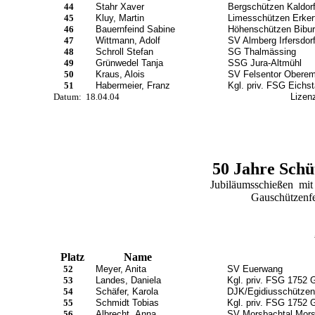
44
Stahr Xaver
Bergschützen Kaldor
45
Kluy, Martin
Limesschützen Erker
46
Bauernfeind Sabine
Höhenschützen Bibur
47
Wittmann, Adolf
SV Almberg Irfersdor
48
Schroll Stefan
SG Thalmässing
49
Grünwedel Tanja
SSG Jura-Altmühl
50
Kraus, Alois
SV Felsentor Obere
51
Habermeier, Franz
Kgl. priv. FSG Eichst
Datum:
18.04.04
Lizenz
50 Jahre Schü
Jubiläumsschießen mit 
Gauschützenfe
Platz
Name
52
Meyer, Anita
SV Euerwang
53
Landes, Daniela
Kgl. priv. FSG 1752 
54
Schäfer, Karola
DJK/Egidiusschützen
55
Schmidt Tobias
Kgl. priv. FSG 1752 
56
Albrecht ,Anna
SV Morsbachtal Mor