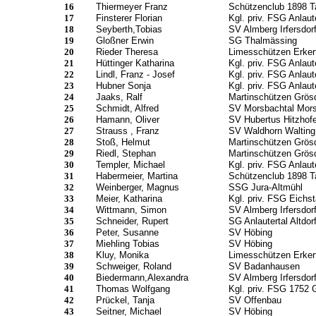
16
Thiermeyer Franz
Schützenclub 1898 T
17
Finsterer Florian
Kgl. priv. FSG Anlaute
18
Seyberth,Tobias
SV Almberg Irfersdor
19
Gloßner Erwin
SG Thalmässing
20
Rieder Theresa
Limesschützen Erker
21
Hüttinger Katharina
Kgl. priv. FSG Anlaute
22
Lindl, Franz - Josef
Kgl. priv. FSG Anlaute
23
Hubner Sonja
Kgl. priv. FSG Anlaute
24
Jaaks, Ralf
Martinschützen Grös
25
Schmidt, Alfred
SV Morsbachtal Mor
26
Hamann, Oliver
SV Hubertus Hitzhofe
27
Strauss , Franz
SV Waldhorn Walting
28
Stoß, Helmut
Martinschützen Grös
29
Riedl, Stephan
Martinschützen Grös
30
Templer, Michael
Kgl. priv. FSG Anlaute
31
Habermeier, Martina
Schützenclub 1898 T
32
Weinberger, Magnus
SSG Jura-Altmühl
33
Meier, Katharina
Kgl. priv. FSG Eichst
34
Wittmann, Simon
SV Almberg Irfersdor
35
Schneider, Rupert
SG Anlautertal Altdor
36
Peter, Susanne
SV Höbing
37
Miehling Tobias
SV Höbing
38
Kluy, Monika
Limesschützen Erker
39
Schweiger, Roland
SV Badanhausen
40
Biedermann,Alexandra
SV Almberg Irfersdor
41
Thomas Wolfgang
Kgl. priv. FSG 1752 
42
Prückel, Tanja
SV Offenbau
43
Seitner, Michael
SV Höbing