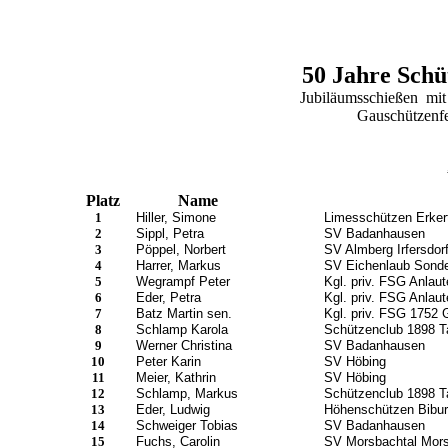
50 Jahre Schü
Jubiläumsschießen mit 
Gauschützenfe
Platz
Name
1
Hiller, Simone
Limesschützen Erker
2
Sippl, Petra
SV Badanhausen
3
Pöppel, Norbert
SV Almberg Irfersdor
4
Harrer, Markus
SV Eichenlaub Sonde
5
Wegrampf Peter
Kgl. priv. FSG Anlaute
6
Eder, Petra
Kgl. priv. FSG Anlaute
7
Batz Martin sen.
Kgl. priv. FSG 1752 
8
Schlamp Karola
Schützenclub 1898 T
9
Werner Christina
SV Badanhausen
10
Peter Karin
SV Höbing
11
Meier, Kathrin
SV Höbing
12
Schlamp, Markus
Schützenclub 1898 T
13
Eder, Ludwig
Höhenschützen Bibur
14
Schweiger Tobias
SV Badanhausen
15
Fuchs, Carolin
SV Morsbachtal Mor